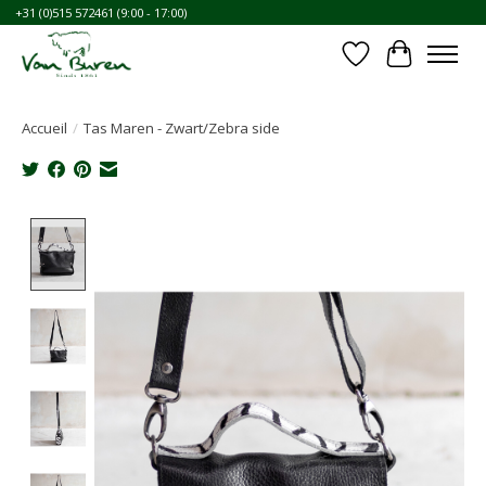
+31 (0)515 572461 (9:00 - 17:00)
Liste de souhait
Panier
Accueil
/
Tas Maren - Zwart/Zebra side
Product image slideshow Items