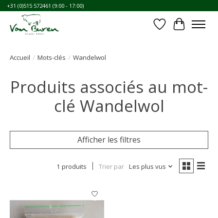
+31 (0)515 572461 (9:00 - 17:00)
Liste de souhait
Panier
Accueil
/
Mots-clés
/
Wandelwol
Produits associés au mot-
clé Wandelwol
Afficher les filtres
1 produits
Trier par
Les plus vus