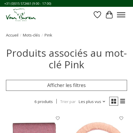
+31 (0)515 572461 (9:00 - 17:00)
Liste de souhait
Panier
Accueil
/
Mots-clés
/
Pink
Produits associés au mot-
clé Pink
Afficher les filtres
6 produits
Trier par
Les plus vus