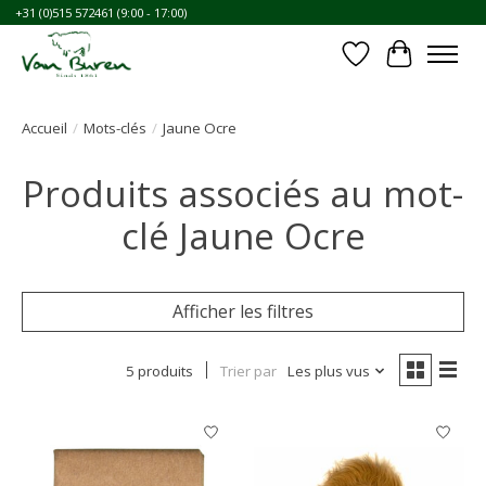
+31 (0)515 572461 (9:00 - 17:00)
Liste de souhait
Panier
Accueil
/
Mots-clés
/
Jaune Ocre
Produits associés au mot-
clé Jaune Ocre
Afficher les filtres
5 produits
Trier par
Les plus vus