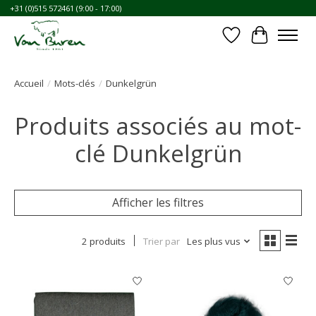
+31 (0)515 572461 (9:00 - 17:00)
Liste de souhait
Panier
Accueil
/
Mots-clés
/
Dunkelgrün
Produits associés au mot-
clé Dunkelgrün
Afficher les filtres
2 produits
Trier par
Les plus vus