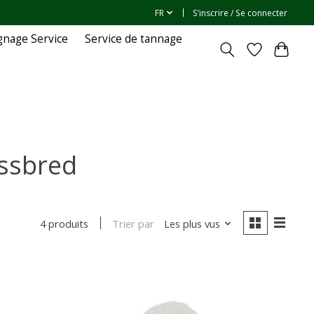
FR
S’inscrire / Se connecter
gnage Service
Service de tannage
ossbred
Trier par
Les plus vus
4 produits