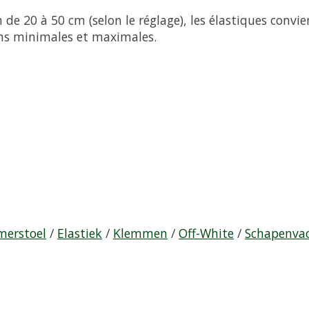
 de 20 à 50 cm (selon le réglage), les élastiques convie
ons minimales et maximales.
merstoel
/
Elastiek
/
Klemmen
/
Off-White
/
Schapenva