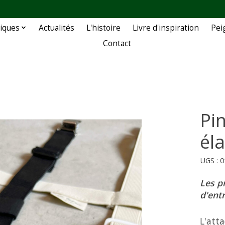
iques
Actualités
L'histoire
Livre d'inspiration
Pei
Contact
Pin
él
UGS : 
Les p
d'ent
L'att