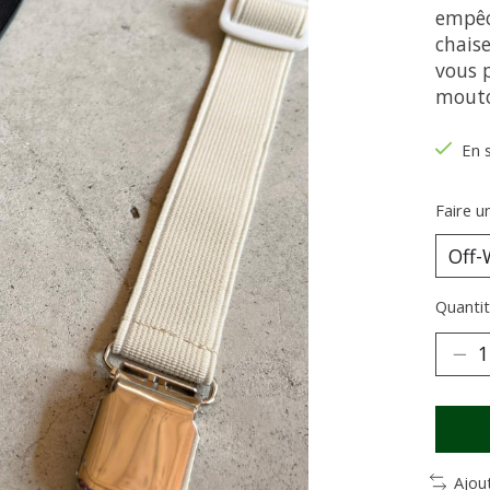
empêc
chaise
vous 
mouto
En 
Faire u
Quantit
Ajou