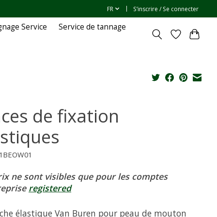
FR
S’inscrire / Se connecter
gnage Service
Service de tannage
ces de fixation
astiques
01BEOW01
rix ne sont visibles que pour les comptes
reprise
registered
ache élastique Van Buren pour peau de mouton