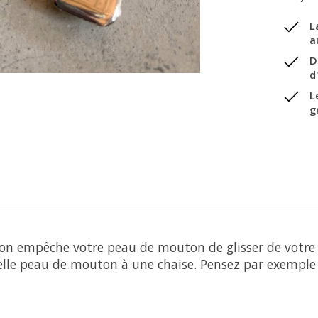
L
a
D
d
L
g
 empêche votre peau de mouton de glisser de votre ch
elle peau de mouton à une chaise. Pensez par exemple 