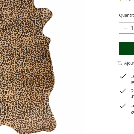
Quantit
Ajou
L
a
D
d
L
g