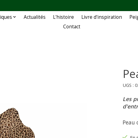
iques
Actualités
L'histoire
Livre d'inspiration
Pei
Contact
Pe
UGS : 
Les p
d'ent
Peau 
En 