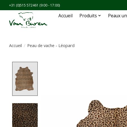
+31 (0)515 572461 (9:00 - 17:00)
Accueil
Produits
Peaux un
Accueil
/
Peau de vache - Léopard
Product image slideshow Items