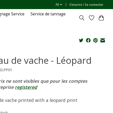
FR
S’inscrire / Se connecter
gnage Service
Service de tannage
au de vache - Léopard
02LPP01
rix ne sont visibles que pour les comptes
reprise
registered
de vache printed with a leopard print
stock