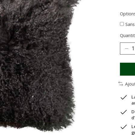
Options
Sans
Quantit
Ajou
L
a
D
d
L
g