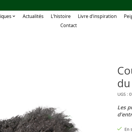
iques
Actualités
L'histoire
Livre d'inspiration
Pei
Contact
Co
du
UGS : 
Les p
d'ent
En 