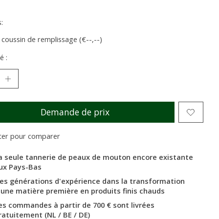
:
 coussin de remplissage (€--,--)
é :
Demande de prix
ter pour comparer
a seule tannerie de peaux de mouton encore existante
ux Pays-Bas
es générations d'expérience dans la transformation
'une matière première en produits finis chauds
es commandes à partir de 700 € sont livrées
ratuitement (NL / BE / DE)