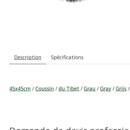
Description
Spécifications
45x45cm
/
Coussin
/
du Tibet
/
Grau
/
Gray
/
Grijs