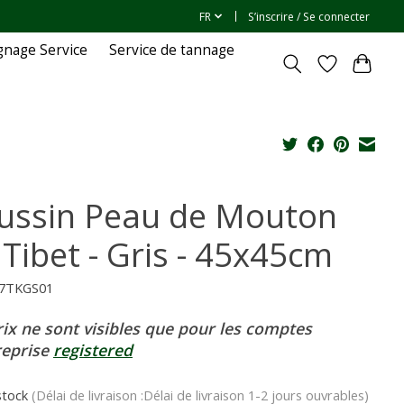
FR
S’inscrire / Se connecter
gnage Service
Service de tannage
ussin Peau de Mouton
 Tibet - Gris - 45x45cm
07TKGS01
rix ne sont visibles que pour les comptes
reprise
registered
stock
(Délai de livraison :Délai de livraison 1-2 jours ouvrables)