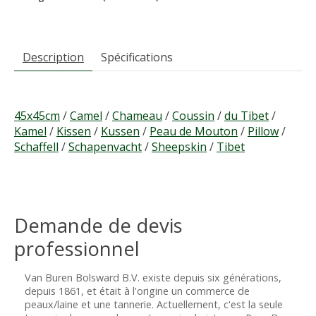
Description
Spécifications
45x45cm
/
Camel
/
Chameau
/
Coussin
/
du Tibet
/
Kamel
/
Kissen
/
Kussen
/
Peau de Mouton
/
Pillow
/
Schaffell
/
Schapenvacht
/
Sheepskin
/
Tibet
Demande de devis
professionnel
Van Buren Bolsward B.V. existe depuis six générations,
depuis 1861, et était à l'origine un commerce de
peaux/laine et une tannerie. Actuellement, c'est la seule