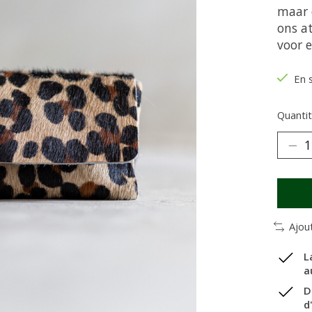
maar 
ons a
voor e
En 
Quantit
Ajou
L
a
D
d