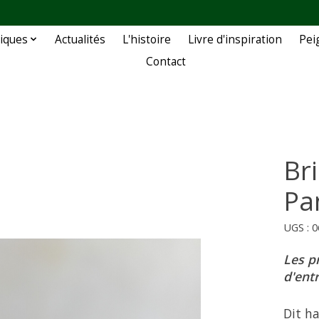
iques
Actualités
L'histoire
Livre d'inspiration
Pei
Contact
Br
Pa
UGS : 
Les p
d'ent
Dit ha