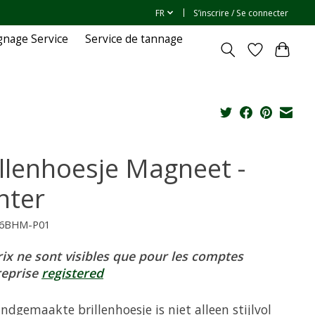
FR
S’inscrire / Se connecter
gnage Service
Service de tannage
illenhoesje Magneet -
nter
06BHM-P01
rix ne sont visibles que pour les comptes
reprise
registered
ndgemaakte brillenhoesje is niet alleen stijlvol